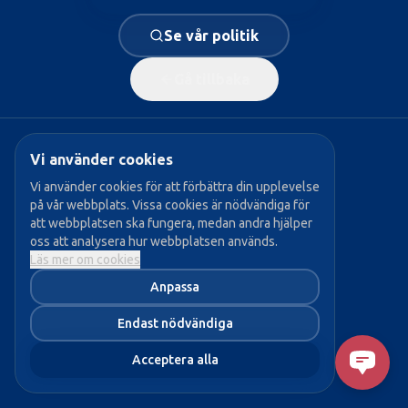
Se vår politik
Gå tillbaka
Vi använder cookies
Populära sidor:
Vi använder cookies för att förbättra din upplevelse
på vår webbplats. Vissa cookies är nödvändiga för
→ Vår politik
att webbplatsen ska fungera, medan andra hjälper
oss att analysera hur webbplatsen används.
→ Våra politiker
Läs mer om cookies
→ Bli medlem
Anpassa
→ Aktuellt
Endast nödvändiga
Acceptera alla