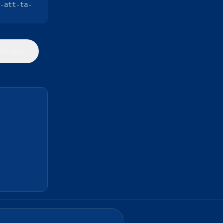
-att-ta-
illbaka