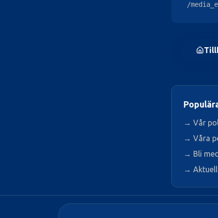
/media_e
Till
Populära
→ Vår pol
→ Våra po
→ Bli me
→ Aktuell