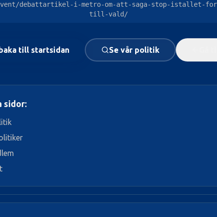
vent/debattartikel-i-metro-om-att-saga-stop-istallet-for
till-vald/
baka till startsidan
Se vår politik
Gå t
 sidor:
itik
litiker
dlem
t