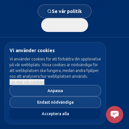
Se vår politik
Gå tillbaka
Vi använder cookies
Populära sidor:
Vi använder cookies för att förbättra din upplevelse
på vår webbplats. Vissa cookies är nödvändiga för
→ Vår politik
att webbplatsen ska fungera, medan andra hjälper
oss att analysera hur webbplatsen används.
→ Våra politiker
Läs mer om cookies
→ Bli medlem
Anpassa
→ Aktuellt
Endast nödvändiga
Acceptera alla