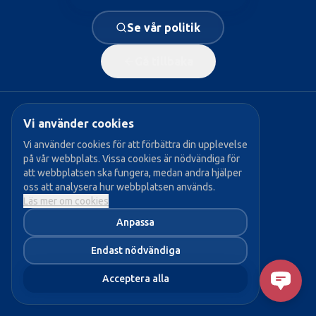
Se vår politik
Gå tillbaka
Vi använder cookies
Populära sidor:
Vi använder cookies för att förbättra din upplevelse
på vår webbplats. Vissa cookies är nödvändiga för
→ Vår politik
att webbplatsen ska fungera, medan andra hjälper
oss att analysera hur webbplatsen används.
→ Våra politiker
Läs mer om cookies
→ Bli medlem
Anpassa
→ Aktuellt
Endast nödvändiga
Acceptera alla