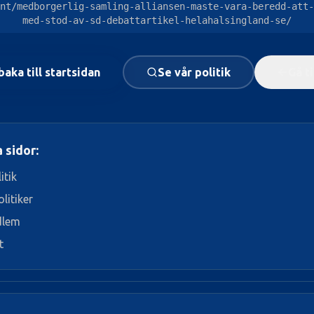
nt/medborgerlig-samling-alliansen-maste-vara-beredd-att-
med-stod-av-sd-debattartikel-helahalsingland-se/
baka till startsidan
Se vår politik
Gå t
 sidor:
itik
litiker
dlem
t