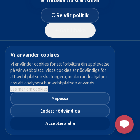
Tillbaka till startsidan
Se vår politik
Gå tillbaka
Vi använder cookies
Vi använder cookies för att förbättra din upplevelse
Populära sidor:
på vår webbplats. Vissa cookies är nödvändiga för
att webbplatsen ska fungera, medan andra hjälper
→ Vår politik
oss att analysera hur webbplatsen används.
→ Våra politiker
Läs mer om cookies
→ Bli medlem
Anpassa
→ Aktuellt
Endast nödvändiga
Acceptera alla